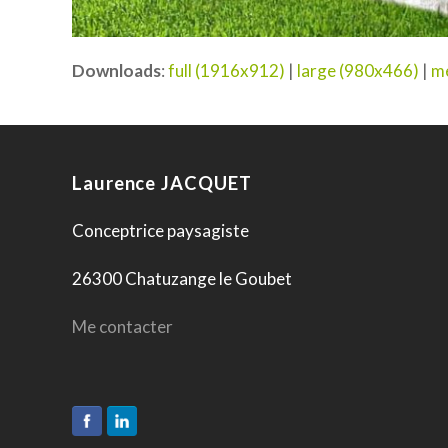
Downloads
:
full (1916x912)
|
large (980x466)
|
m
Laurence JACQUET
Conceptrice paysagiste
26300 Chatuzange le Goubet
Me contacter