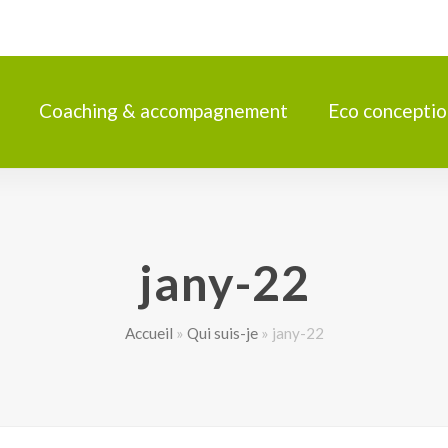
Coaching & accompagnement
Eco conceptio
jany-22
Accueil
»
Qui suis-je
»
jany-22