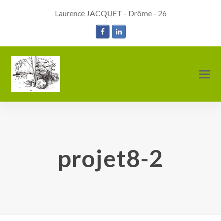
Laurence JACQUET - Drôme - 26
Facebook
LinkedIn
O
M
M
projet8-2