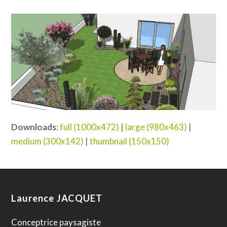
Downloads
:
full (1000x472)
|
large (980x463)
|
medium (300x142)
|
thumbnail (150x150)
Laurence JACQUET
Conceptrice paysagiste