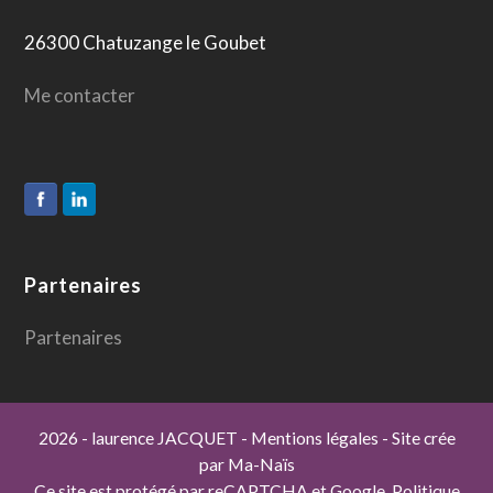
26300 Chatuzange le Goubet
Me contacter
Partenaires
Partenaires
2026
- laurence JACQUET
-
Mentions légales
- Site crée
par
Ma-Naïs
Ce site est protégé par reCAPTCHA et Google.
Politique