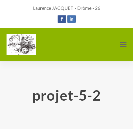
Laurence JACQUET - Drôme - 26
Facebook
LinkedIn
O
M
M
projet-5-2