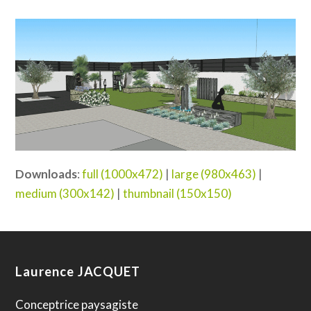
Downloads
:
full (1000x472)
|
large (980x463)
|
medium (300x142)
|
thumbnail (150x150)
Laurence JACQUET
Conceptrice paysagiste