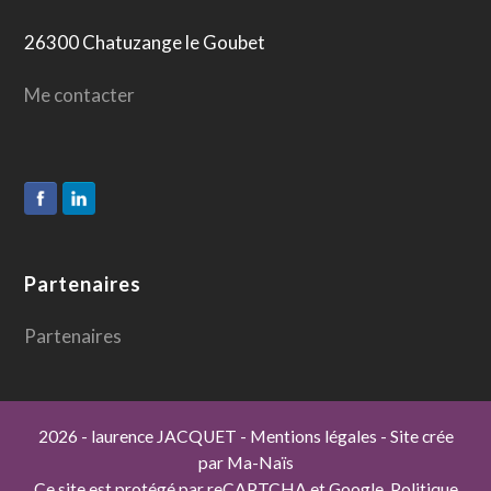
26300 Chatuzange le Goubet
Me contacter
Partenaires
Partenaires
2026
- laurence JACQUET
-
Mentions légales
- Site crée
par
Ma-Naïs
Ce site est protégé par reCAPTCHA et Google.
Politique