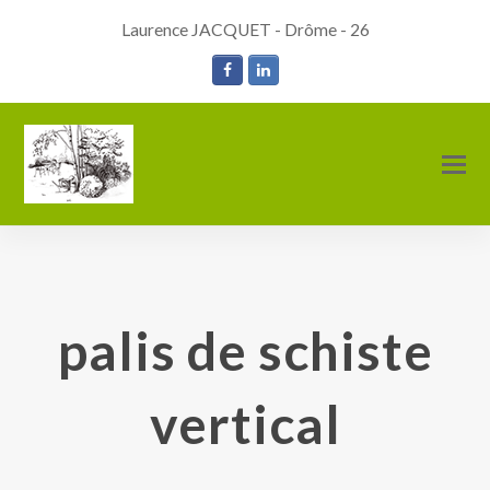
Laurence JACQUET - Drôme - 26
Facebook
LinkedIn
O
M
M
palis de schiste
vertical