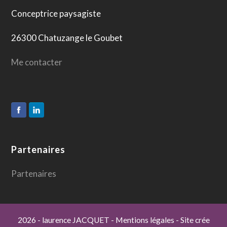
Conceptrice paysagiste
26300 Chatuzange le Goubet
Me contacter
Partenaires
Partenaires
2026
- laurence JACQUET
-
Mentions légales
- Site crée