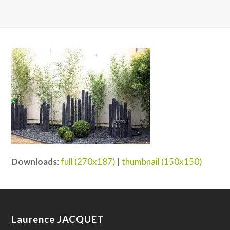
Downloads
:
full (270x187)
|
thumbnail (150x150)
Laurence JACQUET