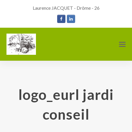
Laurence JACQUET - Drôme - 26
Facebook
LinkedIn
O
M
M
logo_eurl jardi
conseil