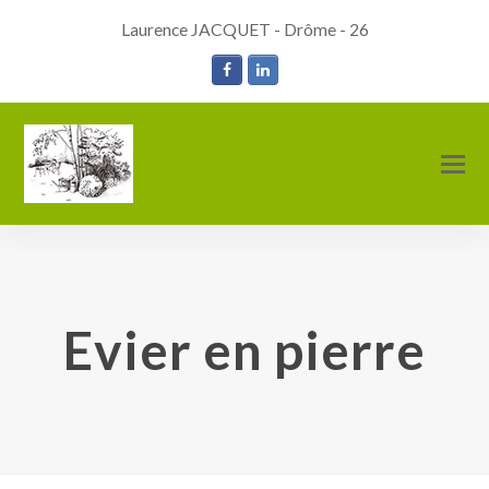
Laurence JACQUET - Drôme - 26
Facebook
LinkedIn
O
M
M
Evier en pierre