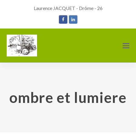
Laurence JACQUET - Drôme - 26
Facebook
LinkedIn
O
M
M
ombre et lumiere