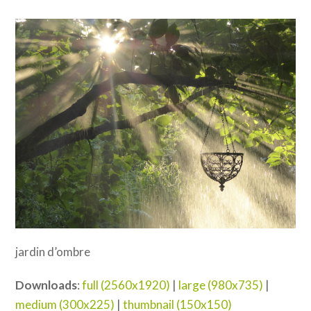
jardin d’ombre
Downloads
:
full (2560x1920)
|
large (980x735)
|
medium (300x225)
|
thumbnail (150x150)