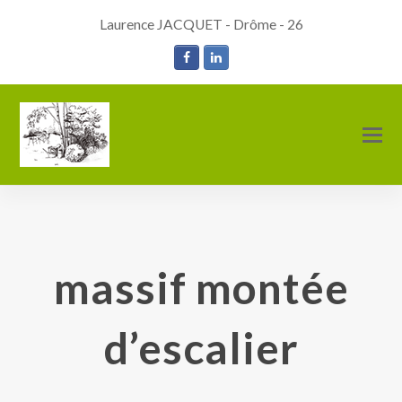
Laurence JACQUET - Drôme - 26
Facebook
LinkedIn
O
M
M
massif montée
d’escalier