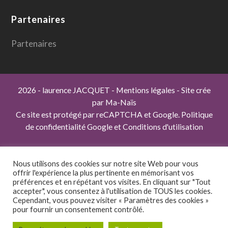
Partenaires
Partenaires
2026
- laurence JACQUET
-
Mentions légales
- Site crée
par
Ma-Naïs
Ce site est protégé par reCAPTCHA et Google.
Politique
de confidentialité Google
et
Conditions d'utilisation
paysagiste - paysage - conception - réalisation - entretien -
coach - coaching - plan - étude - jardin - drôme - ardèche -
Nous utilisons des cookies sur notre site Web pour vous
offrir l'expérience la plus pertinente en mémorisant vos
rhône - isère - romans sur isère - valence - montélimar -
préférences et en répétant vos visites. En cliquant sur "Tout
aménagement - extérieur - arbres - arbustes - vivaces -
accepter", vous consentez à l'utilisation de TOUS les cookies.
horticole - terrasse - aménagement paysager -
Cependant, vous pouvez visiter « Paramètres des cookies »
pour fournir un consentement contrôlé.
aménagements paysagers - espaces verts - laurence jacquet
paysagiste - plantes - végétaux - bassins - muret -